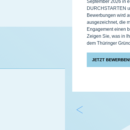
September 2026 in e
DURCHSTARTEN un
Bewerbungen wird 
ausgezeichnet, die mi
Engagement einen be
Zeigen Sie, was in 
dem Thüringer Gründ
JETZT BEWERBEN
Z
u
r
ü