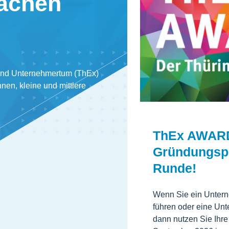
achen
und Unternehmertum (ThEx)
nnen, kleine und mittlere
.
ThEx AWARD 
Gründungspr
Runde!
Wenn Sie ein Untern
führen oder eine Unt
dann nutzen Sie Ihr