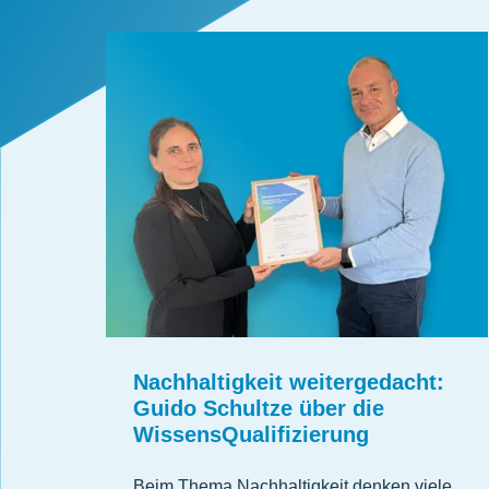
Nachhaltigkeit weitergedacht:
Guido Schultze über die
WissensQualifizierung
Beim Thema Nachhaltigkeit denken viele