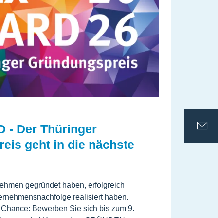
- Der Thüringer
ThE
eis geht in die nächste
Unt
gan
ehmen gegründet haben, erfolgreich
Die Th
ernehmensnachfolge realisiert haben,
Gründ
e Chance: Bewerben Sie sich bis zum 9.
die mi