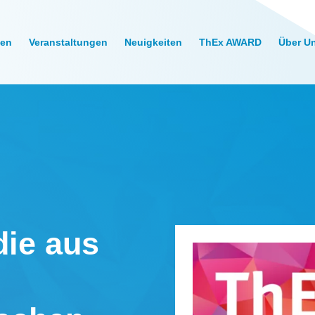
gen
Veranstaltungen
Neuigkeiten
ThEx AWARD
Über U
die aus