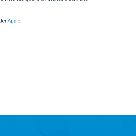
der
Apple
!