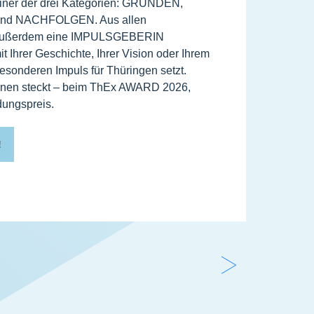
iner der drei Kategorien: GRÜNDEN,
etwas 
d NACHFOLGEN. Aus allen
sollen
außerdem eine IMPULSGEBERIN
ThEx. 
t Ihrer Geschichte, Ihrer Vision oder Ihrem
Untern
sonderen Impuls für Thüringen setzt.
Gründ
Ihnen steckt – beim ThEx AWARD 2026,
bis hi
ungspreis.
MEH
!
W
e
i
t