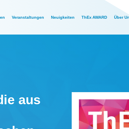
gen
Veranstaltungen
Neuigkeiten
ThEx AWARD
Über U
die aus