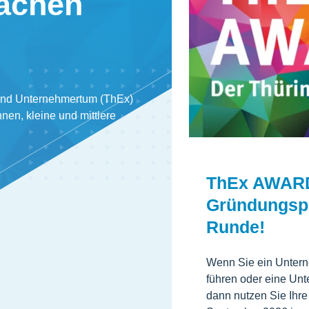
achen
und Unternehmertum (ThEx)
nnen, kleine und mittlere
.
ThEx AWARD 
Gründungspr
Runde!
Wenn Sie ein Untern
führen oder eine Unt
dann nutzen Sie Ihr