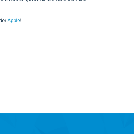
der
Apple
!