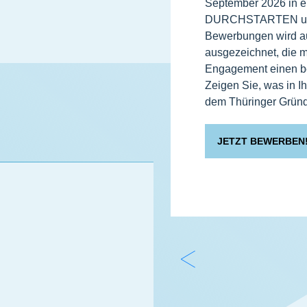
September 2026 in e
DURCHSTARTEN un
Bewerbungen wird 
ausgezeichnet, die mi
Engagement einen be
Zeigen Sie, was in 
dem Thüringer Gründ
JETZT BEWERBEN
Z
u
r
ü