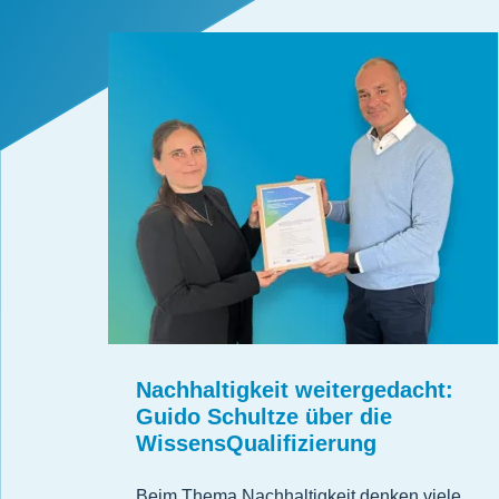
Nachhaltigkeit weitergedacht:
Guido Schultze über die
WissensQualifizierung
Beim Thema Nachhaltigkeit denken viele