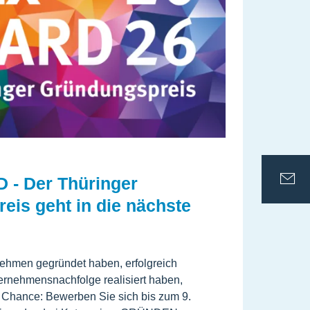
- Der Thüringer
ThE
eis geht in die nächste
Unt
gan
ehmen gegründet haben, erfolgreich
Die Th
ernehmensnachfolge realisiert haben,
Gründ
e Chance: Bewerben Sie sich bis zum 9.
die mi