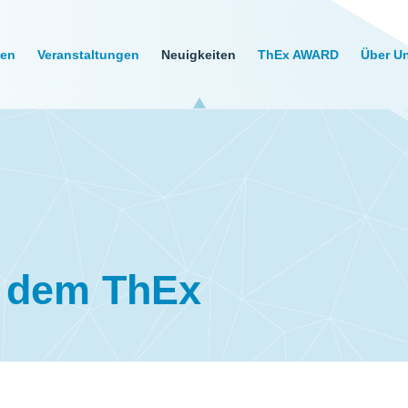
gen
Veranstaltungen
Neuigkeiten
ThEx AWARD
Über U
s dem ThEx