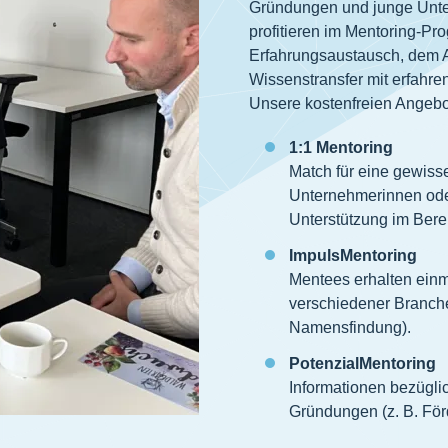
Gründungen und junge Unte
profitieren im Mentoring-P
Erfahrungsaustausch, dem 
Wissenstransfer mit erfah
Unsere kostenfreien Angebo
1:1 Mentoring
Match für eine gewiss
Unternehmerinnen ode
Unterstützung im Bere
ImpulsMentoring
Mentees erhalten einm
verschiedener Branche
Namensfindung).
PotenzialMentoring
Informationen bezügli
Gründungen (z. B. För