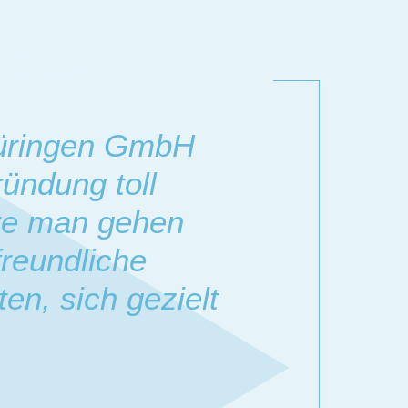
hüringen GmbH
ündung toll
tte man gehen
freundliche
en, sich gezielt