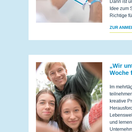
Dann ist u
Idee zum S
Richtige fü
ZUR ANME
„Wir un
Woche f
Im mehrtä
teilnehme
kreative Pr
Herausford
Lebenswelt
und lernen
Unternehm