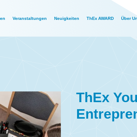
gen
Veranstaltungen
Neuigkeiten
ThEx AWARD
Über U
ThEx Yo
Entrepre