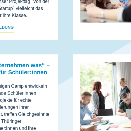
nser Projekttag "Von der
tartup" vielleicht das
r Ihre Klasse.
LDUNG
ternehmen was“ –
ür Schüler:innen
gigen Camp entwickeln
nde Schüler:innen
ojekte für echte
erungen ihrer
, treffen Gleichgesinnte
 Thüringer
er:innen und ihre