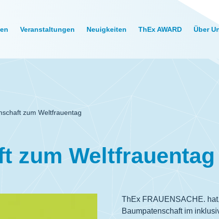
gen
Veranstaltungen
Neuigkeiten
ThEx AWARD
Über U
schaft zum Weltfrauentag
t zum Weltfrauentag
ThEx FRAUENSACHE. hat, an
Baumpatenschaft im inklus